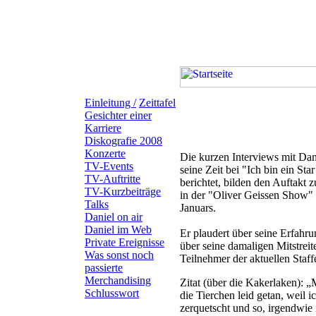
TV-Kurzbeiträge
Einleitung /
Zeittafel
Gesichter einer
06.01.2008 - RTL Exclusiv
Karriere
08.01.2008 - RTL Punkt 6/9
Diskografie 2008
Konzerte
Die kurzen Interviews mit Dani
TV-Events
seine Zeit bei "Ich bin ein Star
TV-Auftritte
berichtet, bilden den Auftakt z
TV-Kurzbeiträge
in der "Oliver Geissen Show" 
Talks
Januars.
Daniel on air
Daniel im Web
Er plaudert über seine Erfahr
Private Ereignisse
über seine damaligen Mitstreit
Was sonst noch
Teilnehmer der aktuellen Staffe
passierte
Merchandising
Zitat (über die Kakerlaken): „
Schlusswort
die Tierchen leid getan, weil ic
zerquetscht und so, irgendwie