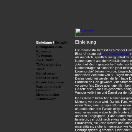
Einleitung
Einleitung /
Zeittafel
Diskografie 2006
Die Onomastik befasst sich mit der He
Konzerte
Einer Umfrage auf
www.onomastik.de
zu
TV-Events
als männlich, sportlich, lustig, attraktiv,
TV-Auftritte
Name stammt aus dem Hebräischen und 
„Gott hat Recht gesprochen“ oder auch 
TV-Kurzbeiträge
Namensträger ist sicherlich jener biblisc
Talks
Löwengrube“ bekannt wurde. Ungeachte
Daniel on air
über einen Zeitraum von 30 Tagen Bitte
Daniel im Web
Darius gerichtet werden dürfen, hatte Da
Fürbitten an Gott gewandt. Zur Strafe
Private Ereignisse
vorgeworfen. Diese aber taten ihm kein 
Was sonst noch
Gesetz erließ, dass im gesamten Königr
passierte
Wunder vollbringe und Daniel vor den L
Merchandising
Ist es diesem biblischen Namensurspru
Schlusswort
Meinung vertreten wird, Daniels Fans w
einen Guru, eine Lichtgestalt, gar einen
es auch unter den Faniels einige, deren
erscheinen mag – aber letztlich untersc
anderen Fangruppen. „Fan“ stammt von e
fanatisch, verrückt nach etwas oder je
Fußballfans, die keine Kosten und Müh
unterstützen, sicherlich genauso, wie Au
Lieblingsspielzeug stecken. Oder eben 