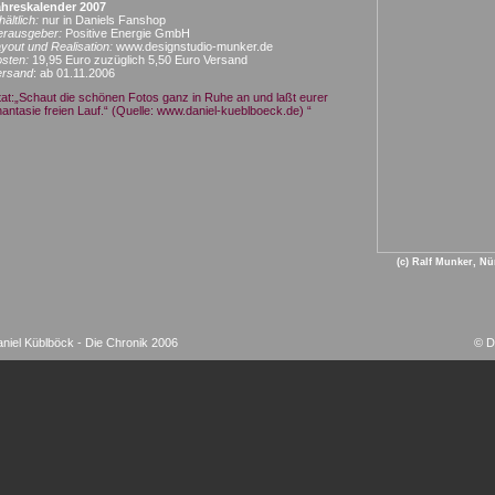
ahreskalender 2007
hältlich:
nur in Daniels Fanshop
erausgeber:
Positive Energie GmbH
yout und Realisation:
www.designstudio-munker.de
sten:
19,95 Euro zuzüglich 5,50 Euro Versand
ersand
: ab 01.11.2006
tat:„Schaut die schönen Fotos ganz in Ruhe an und laßt eurer
antasie freien Lauf.“ (Quelle: www.daniel-kueblboeck.de) “
(c) Ralf Munker, N
niel Küblböck - Die Chronik 2006
©
D