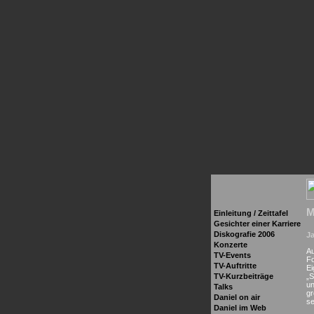
M
Einleitung /
Zeittafel
Gesichter einer Karriere
Diskografie 2006
J
Konzerte
Au
TV-Events
Fo
TV-Auftritte
Ei
„S
TV-Kurzbeiträge
un
Talks
gr
Daniel on air
se
Daniel im Web