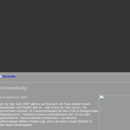
erchandising
ahreskalender 2007
ch für das Jahr 2007 gibt es auf Wunsch der Fans wieder einen
tokalender von Daniel, den er – wie schon im Jahr zuvor – im
genvertrieb verkauft. In Zusammenarbeit mit dem Foto & Designstudio
oulanddreams“, Nürnberg (www.soulanddreams.de), ist ein sehr
gewöhnlicher Jahreskalender entstanden, von dessen
oßformatigen Bildern Daniel sagt, dass sie einen neuen Einblick in
ine Seele wiedergeben.