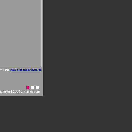
ürnberg
www.soulanddreams.de
anielwelt
2008 ::
Impressum