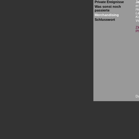
J
Private Ereignisse
er
Was sonst noch
H
passierte
La
Merchandising
Ko
Schlusswort
V
Zi
Ph
Da