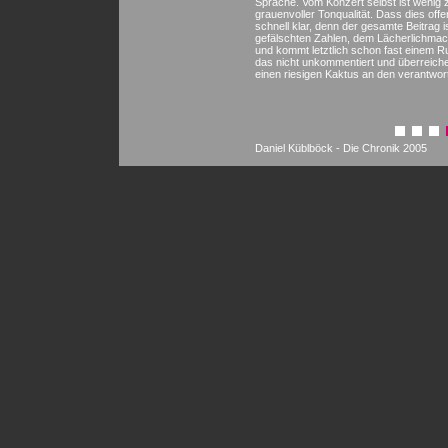
Sprache. Vom Konzert selbst ist wenig
grauenvoller Tonqualität. Dass dies offen
schnell klar, denn der gesamte Beitrag
gefälschten Zahlen, dem Lächerlichmac
und kommt letztlich schon fast einem Ru
das nicht unkommentiert und überreich
einen riesigen Kaktus an den verantwort
Daniel Küblböck - Die Chronik 2005