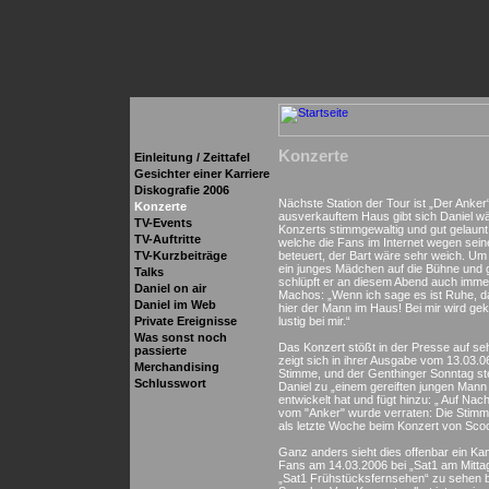
Konzerte
Einleitung /
Zeittafel
Gesichter einer Karriere
Diskografie 2006
Nächste Station der Tour ist „Der Anker
Konzerte
ausverkauftem Haus gibt sich Daniel w
TV-Events
Konzerts stimmgewaltig und gut gelaunt.
TV-Auftritte
welche die Fans im Internet wegen sei
TV-Kurzbeiträge
beteuert, der Bart wäre sehr weich. Um 
ein junges Mädchen auf die Bühne und g
Talks
schlüpft er an diesem Abend auch immer
Daniel on air
Machos: „Wenn ich sage es ist Ruhe, da
Daniel im Web
hier der Mann im Haus! Bei mir wird geko
Private Ereignisse
lustig bei mir.“
Was sonst noch
Das Konzert stößt in der Presse auf se
passierte
zeigt sich in ihrer Ausgabe vom 13.03.0
Merchandising
Stimme, und der Genthinger Sonntag stel
Schlusswort
Daniel zu „einem gereiften jungen Mann
entwickelt hat und fügt hinzu: „ Auf Nac
vom "Anker" wurde verraten: Die Stim
als letzte Woche beim Konzert von Scoo
Ganz anders sieht dies offenbar ein K
Fans am 14.03.2006 bei „Sat1 am Mitta
„Sat1 Frühstücksfernsehen“ zu sehen 